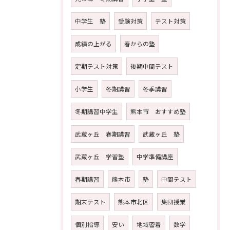
中学生 塾
受験対策
テスト対策
成績の上がる
春からの塾
定期テスト対策
後期中間テスト
小学生
冬期講習
冬季講習
冬期講習中学生
熊本市 おすすめ塾
武蔵ヶ丘 春期講習
武蔵ヶ丘 塾
武蔵ヶ丘 学習塾
中学準備講座
春期講習
熊本市
塾
中間テスト
期末テスト
熊本市北区
集団授業
個別指導
安い
地域密着
数学