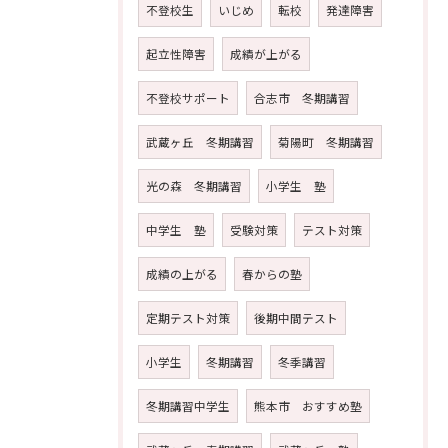
不登校生
いじめ
転校
発達障害
起立性障害
成績が上がる
不登校サポート
合志市 冬期講習
武蔵ヶ丘 冬期講習
菊陽町 冬期講習
光の森 冬期講習
小学生 塾
中学生 塾
受験対策
テスト対策
成績の上がる
春からの塾
定期テスト対策
後期中間テスト
小学生
冬期講習
冬季講習
冬期講習中学生
熊本市 おすすめ塾