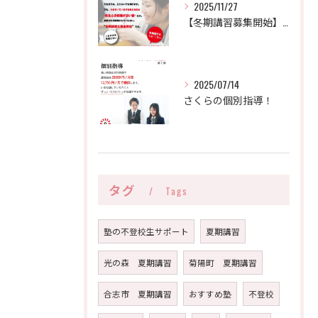
2025/11/27
【冬期講習募集開始】大手で変わらなかった子が、なぜ“さくら”で伸びるのか。
2025/07/14
さくらの個別指導！
タグ
Tags
塾の不登校生サポート
夏期講習
光の森 夏期講習
菊陽町 夏期講習
合志市 夏期講習
おすすめ塾
不登校