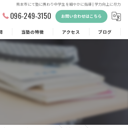
熊本市にて塾に携わり中学生を細やかに指導 | 学力向上に尽力
096-249-3150
お問い合わせはこちら
問
当塾の特徴
アクセス
ブログ
小学生
中学生
受験対策
定期テスト対策
体験