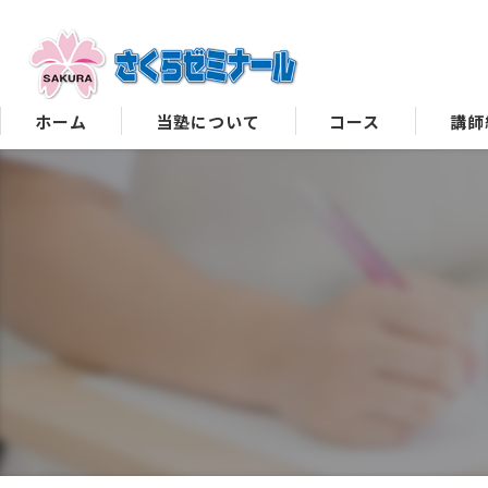
ホーム
当塾について
コース
講師
小・中コース料金表
定期テスト対策
無料体験授業