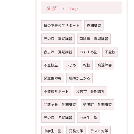
タグ
Tags
塾の不登校生サポート
夏期講習
光の森 夏期講習
菊陽町 夏期講習
合志市 夏期講習
おすすめ塾
不登校
不登校生
いじめ
転校
発達障害
起立性障害
成績が上がる
不登校サポート
合志市 冬期講習
武蔵ヶ丘 冬期講習
菊陽町 冬期講習
光の森 冬期講習
小学生 塾
中学生 塾
受験対策
テスト対策