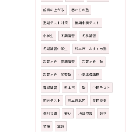
成績の上がる
春からの塾
定期テスト対策
後期中間テスト
小学生
冬期講習
冬季講習
冬期講習中学生
熊本市 おすすめ塾
武蔵ヶ丘 春期講習
武蔵ヶ丘 塾
武蔵ヶ丘 学習塾
中学準備講座
春期講習
熊本市
塾
中間テスト
期末テスト
熊本市北区
集団授業
個別指導
安い
地域密着
数学
英語
算数